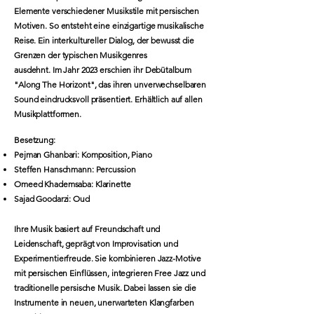
Elemente verschiedener Musikstile mit persischen
Motiven. So entsteht eine einzigartige musikalische
Reise. Ein interkultureller Dialog, der bewusst die
Grenzen der typischen Musikgenres
ausdehnt. Im Jahr 2023 erschien ihr Debütalbum
"Along The Horizont", das ihren unverwechselbaren
Sound eindrucksvoll präsentiert. Erhältlich auf allen
Musikplattformen.
Besetzung:
Pejman Ghanbari: Komposition, Piano
Steffen Hanschmann: Percussion
Omeed Khademsaba: Klarinette
Sajad Goodarzi: Oud
Ihre Musik basiert auf Freundschaft und
Leidenschaft, geprägt von Improvisation und
Experimentierfreude. Sie kombinieren Jazz-Motive
mit persischen Einflüssen, integrieren Free Jazz und
traditionelle persische Musik. Dabei lassen sie die
Instrumente in neuen, unerwarteten Klangfarben