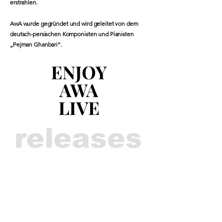
erstrahlen.
AwA wurde gegründet und wird geleitet von dem
deutsch-persischen Komponisten und Pianisten
„Pejman Ghanbari“.
ENJOY
ENJOY
AWA
AWA
LIVE
LIVE
releases