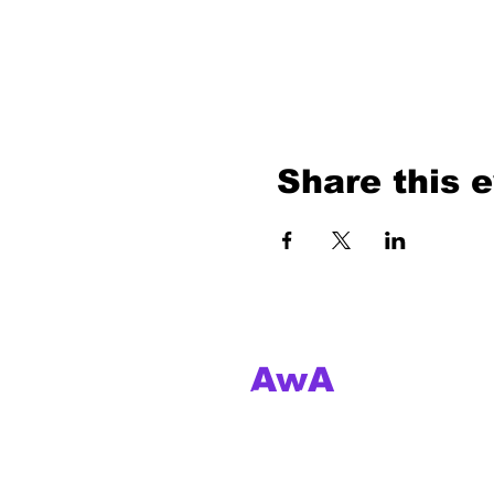
Share this 
AwA
Independent
Music