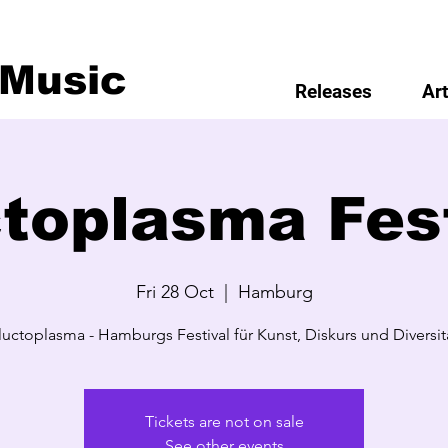
 Music
Releases
Art
ctoplasma Fest
Fri 28 Oct
  |  
Hamburg
luctoplasma - Hamburgs Festival für Kunst, Diskurs und Diversit
Tickets are not on sale
See other events