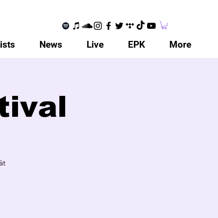
ists
News
Live
EPK
More
ival
ät