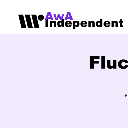
AwA
Independent
Flu
F